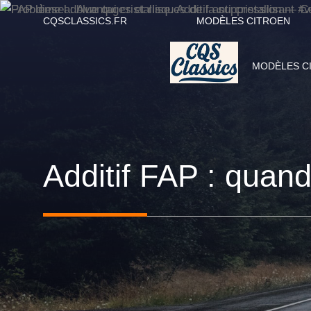
Aller
CQSCLASSICS.FR
MODÈLES CITROEN
au
contenu
MODÈLES C
Additif FAP : quand 