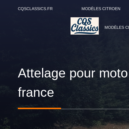
Aller
CQSCLASSICS.FR
MODÈLES CITROEN
au
contenu
MODÈLES C
Attelage pour moto :
france