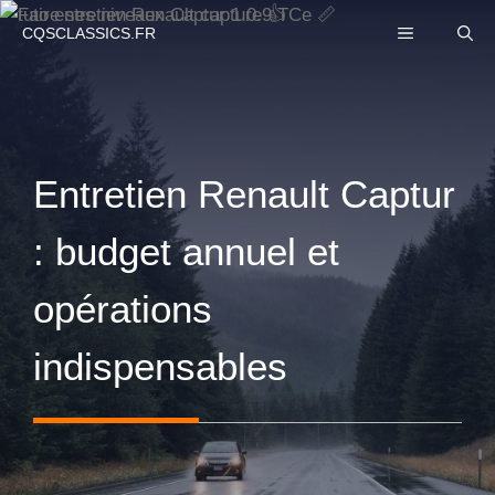
Aller
MENU
CQSCLASSICS.FR
au
contenu
Entretien Renault Captur
: budget annuel et
opérations
indispensables