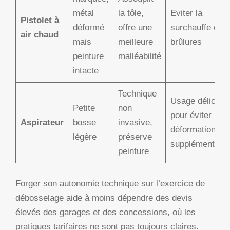
métal
la tôle,
Eviter la
Pistolet à
déformé
offre une
surchauffe et
air chaud
mais
meilleure
brûlures
peinture
malléabilité
intacte
Technique
Usage délicat
Petite
non
pour éviter
Aspirateur
bosse
invasive,
déformations
légère
préserve
supplémentaire
peinture
Forger son autonomie technique sur l’exercice de
débosselage aide à moins dépendre des devis
élevés des garages et des concessions, où les
pratiques tarifaires ne sont pas toujours claires.