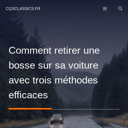
Aller
MENU
CQSCLASSICS.FR
au
contenu
Comment retirer une
bosse sur sa voiture
avec trois méthodes
efficaces