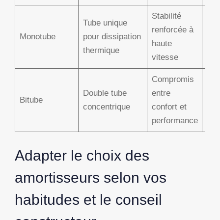
Stabilité
Tube unique
Cit
renforcée à
Monotube
pour dissipation
spo
haute
thermique
cla
vitesse
Compromis
Double tube
entre
Cit
Bitube
concentrique
confort et
pol
performance
Adapter le choix des
amortisseurs selon vos
habitudes et le conseil