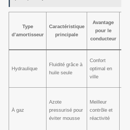
E
Avantage
Type
Caractéristique
pour le
d’amortisseur
principale
vé
conducteur
a
Cit
Confort
Fluidité grâce à
Ber
Hydraulique
optimal en
huile seule
usa
ville
urb
Cit
Azote
Meilleur
pou
À gaz
pressurisé pour
contrôle et
con
éviter mousse
réactivité
plu
spo